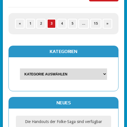
«
1
2
3
4
5
…
15
»
KATEGORIEN
NEUES
Die Handouts der Folke-Saga sind verfügbar