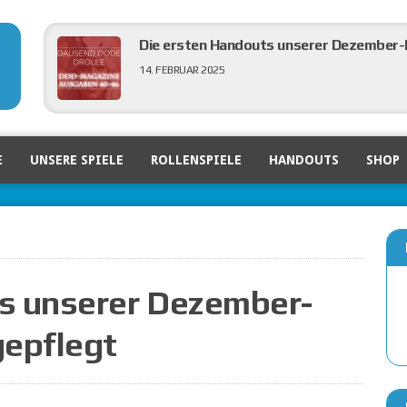
Die ersten Handouts unserer Dezember-N
14. FEBRUAR 2025
DDD in der großen Verlagsvorschau von 
E
UNSERE SPIELE
ROLLENSPIELE
HANDOUTS
SHOP
6. FEBRUAR 2025
Ein Blick zurück auf die Nürnberger Spi
5. FEBRUAR 2025
s unserer Dezember-
gepflegt
DDD Ausgaben 40 bis 46 eingepflegt
3. FEBRUAR 2025