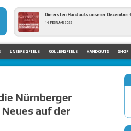
Die ersten Handouts unserer Dezember-N
14. FEBRUAR 2025
DDD in der großen Verlagsvorschau von 
E
UNSERE SPIELE
ROLLENSPIELE
HANDOUTS
SHOP
6. FEBRUAR 2025
Ein Blick zurück auf die Nürnberger Spi
5. FEBRUAR 2025
 die Nürnberger
 Neues auf der
DDD Ausgaben 40 bis 46 eingepflegt
3. FEBRUAR 2025