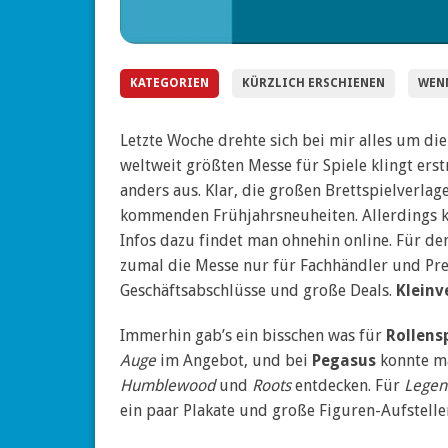
KATEGORIEN
KÜRZLICH ERSCHIENEN
WENN
Letzte Woche drehte sich bei mir alles um di
weltweit größten Messe für Spiele klingt erst
anders aus. Klar, die großen Brettspielverlag
kommenden Frühjahrsneuheiten. Allerdings ka
Infos dazu findet man ohnehin online. Für de
zumal die Messe nur für Fachhändler und Press
Geschäftsabschlüsse und große Deals.
Kleinv
Immerhin gab’s ein bisschen was für
Rollens
Auge
im Angebot, und bei
Pegasus
konnte ma
Humblewood
und
Roots
entdecken. Für
Legen
ein paar Plakate und große Figuren-Aufstell