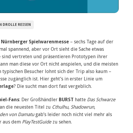
 DROLLE REISEN
e
Nürnberger Spielwarenmesse
– sechs Tage auf der
mal spannend, aber vor Ort sieht die Sache etwas
e sind vertreten und präsentieren Prototypen ihrer
nn man diese vor Ort nicht anspielen, und die meisten
n typischen Besucher lohnt sich der Trip also kaum –
e zugänglich ist. Hier geht’s in erster Linie um
erlage
? Die sucht man dort fast vergeblich.
piel-Fans
: Der Großhändler
BURST
hatte
Das Schwarze
n die neuesten Titel zu
Cthulhu
,
Shadowrun
,
den von Damatu
gab’s leider noch nicht viel mehr als
er aus dem
PlayTestGuide
zu sehen.