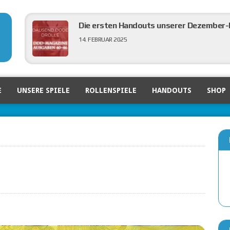
Die ersten Handouts unserer Dezember-N
14. FEBRUAR 2025
DDD in der großen Verlagsvorschau von 
E
UNSERE SPIELE
ROLLENSPIELE
HANDOUTS
SHOP
6. FEBRUAR 2025
Ein Blick zurück auf die Nürnberger Spi
5. FEBRUAR 2025
DDD Ausgaben 40 bis 46 eingepflegt
3. FEBRUAR 2025