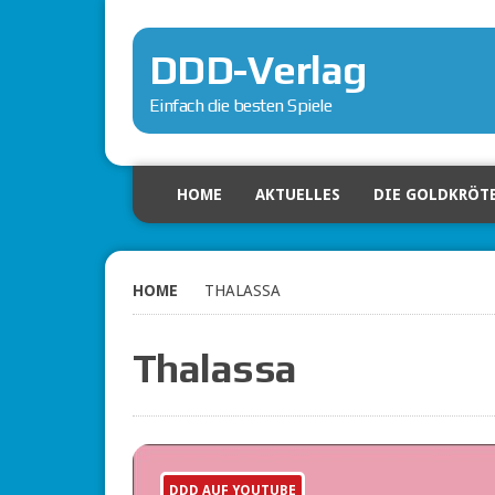
DDD-Verlag
Einfach die besten Spiele
HOME
AKTUELLES
DIE GOLDKRÖT
HOME
THALASSA
Thalassa
DDD AUF YOUTUBE