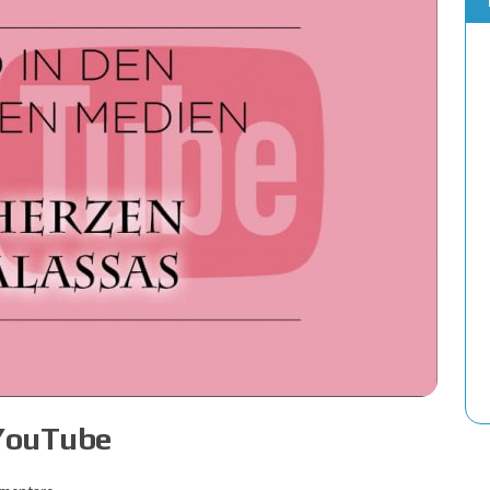
Die Handouts der Folke-Saga sind verfü
18. FEBRUAR 2025
 YouTube