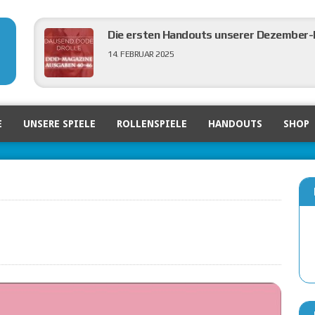
Die ersten Handouts unserer Dezember-N
14. FEBRUAR 2025
DDD in der großen Verlagsvorschau von 
E
UNSERE SPIELE
ROLLENSPIELE
HANDOUTS
SHOP
6. FEBRUAR 2025
Ein Blick zurück auf die Nürnberger Spi
5. FEBRUAR 2025
DDD Ausgaben 40 bis 46 eingepflegt
3. FEBRUAR 2025